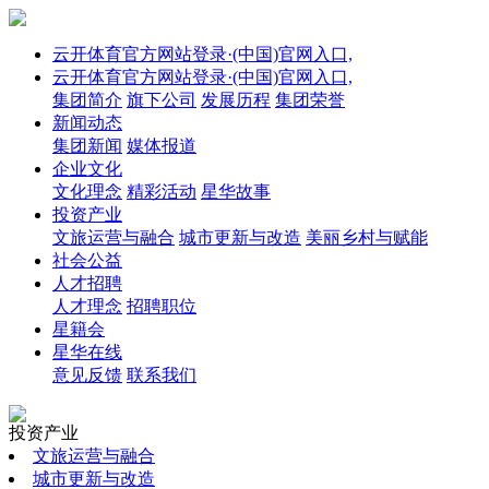
云开体育官方网站登录·(中国)官网入口,
云开体育官方网站登录·(中国)官网入口,
集团简介
旗下公司
发展历程
集团荣誉
新闻动态
集团新闻
媒体报道
企业文化
文化理念
精彩活动
星华故事
投资产业
文旅运营与融合
城市更新与改造
美丽乡村与赋能
社会公益
人才招聘
人才理念
招聘职位
星籍会
星华在线
意见反馈
联系我们
投资产业
文旅运营与融合
城市更新与改造